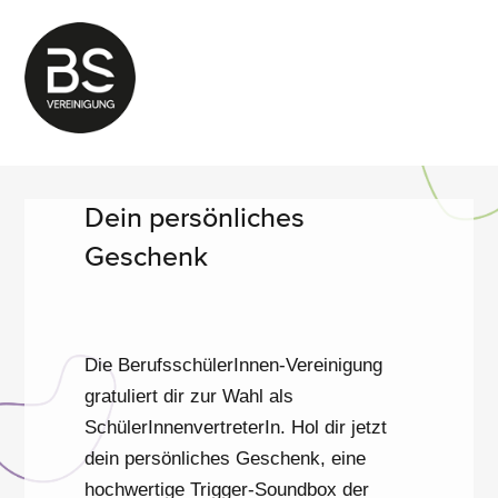
Zum
Inhalt
springen
FORMULAR.OEGJ.AT
Dein persönliches
Geschenk
Die BerufsschülerInnen-Vereinigung
gratuliert dir zur Wahl als
SchülerInnenvertreterIn. Hol dir jetzt
dein persönliches Geschenk, eine
hochwertige Trigger-Soundbox der